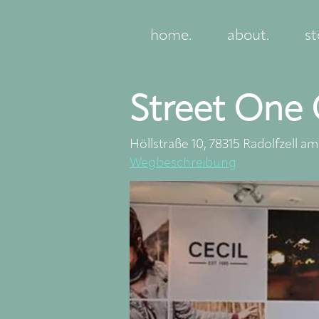
home.
about.
st
Street One 
Höllstraße 10, 78315 Radolfzell 
Wegbeschreibung