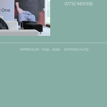
07732 9409338
IMPRESSUM
FAQs
AGBs
DATENSCHUTZ